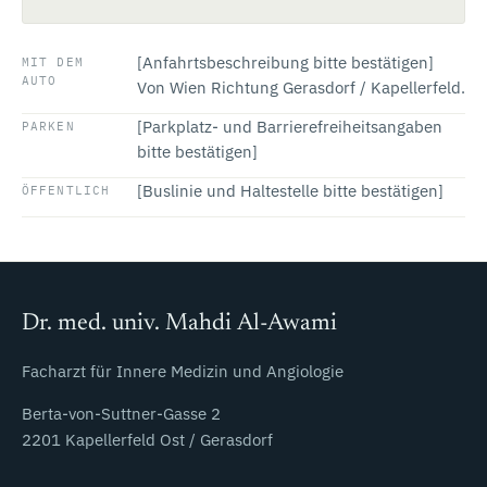
[Anfahrtsbeschreibung bitte bestätigen]
MIT DEM
AUTO
Von Wien Richtung Gerasdorf / Kapellerfeld.
[Parkplatz- und Barrierefreiheitsangaben
PARKEN
bitte bestätigen]
[Buslinie und Haltestelle bitte bestätigen]
ÖFFENTLICH
Dr. med. univ. Mahdi Al-Awami
Facharzt für Innere Medizin und Angiologie
Berta-von-Suttner-Gasse 2
2201 Kapellerfeld Ost / Gerasdorf